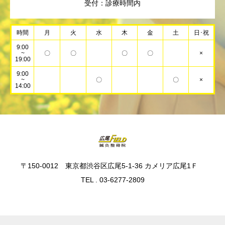
受付：診療時間内
時間
月
火
水
木
金
土
日･祝
9:00
~
〇
〇
〇
〇
×
19:00
9:00
~
〇
〇
×
14:00
〒150-0012 東京都渋谷区広尾5-1-36 カメリア広尾1Ｆ
TEL . 03-6277-2809