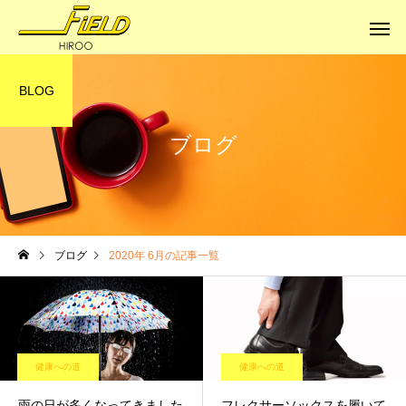
BLOG
ブログ
健康への道
健康への道
ブログ
2020年 6月の記事一覧
体はサビていく
本当の健康に
健康への道
健康への道
雨の日が多くなってきました
フレクサーソックスを履いて