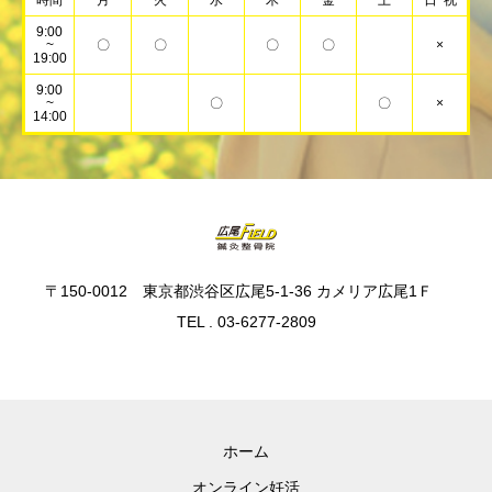
時間
月
火
水
木
金
土
日･祝
9:00
~
〇
〇
〇
〇
×
19:00
9:00
~
〇
〇
×
14:00
〒150-0012 東京都渋谷区広尾5-1-36 カメリア広尾1Ｆ
TEL . 03-6277-2809
ホーム
オンライン妊活