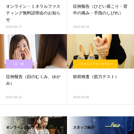
オンライン・ミネラルファス
症例報告（ひどい肩こり・背
ティング無料説明会のお知ら
中の痛み・手指のしびれ）
せ
2020.06.17
2020.06.15
症 例
バイタルリアクトセラピー
症例報告（顔のむくみ、ゆが
術前検査（筋力テスト）
み）
2020.06.12
2020.06.06
オンライン妊活ファスティング
スタッフ紹介