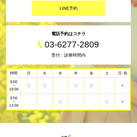
LINE予約
電話予約はコチラ
03-6277-2809
受付：診療時間内
時間
月
火
水
木
金
土
日･祝
9:00
~
〇
〇
〇
〇
×
19:00
9:00
~
〇
〇
×
14:00