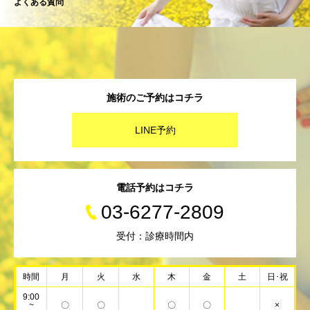
よくある質問
施術のご予約はコチラ
LINE予約
電話予約はコチラ
03-6277-2809
受付：診療時間内
時間
月
火
水
木
金
土
日･祝
9:00
~
〇
〇
〇
〇
×