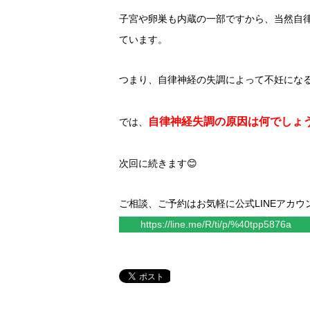
子宮や卵巣も内蔵の一部ですから、当然自
ています。
つまり、自律神経の失調によって不妊にな
自律神経失調の原因は何でしょ
では、
次回に続きます😊
ご相談、ご予約はお気軽に公式LINEアカウン
https://line.me/R/ti/p/%40tpp5876a