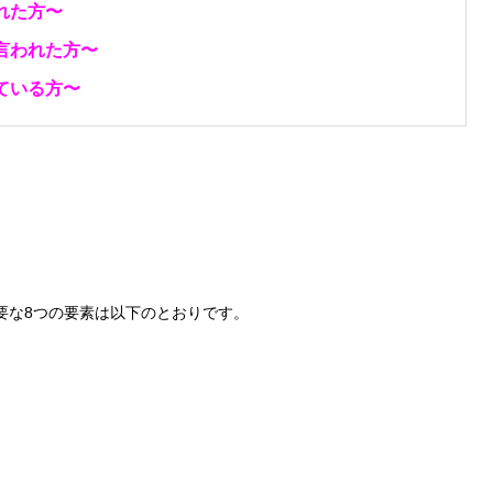
れた方〜
言われた方〜
ている方〜
要な8つの要素は以下のとおりです。