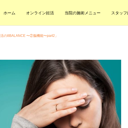
ホーム
オンライン妊活
当院の施術メニュー
スタッフ
活の8BALANCE 〜②脳機能〜part2」
健康への道
妊活・内臓整体
本当の健康に
内臓の休憩