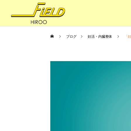
ブログ
妊活・内臓整体
「妊
妊活・内臓整体
健康への道
妊活の8BALANCE 〜ファ
体はサビていく
スティング（節制）③