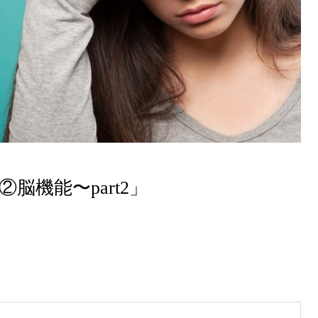
②脳機能〜part2」