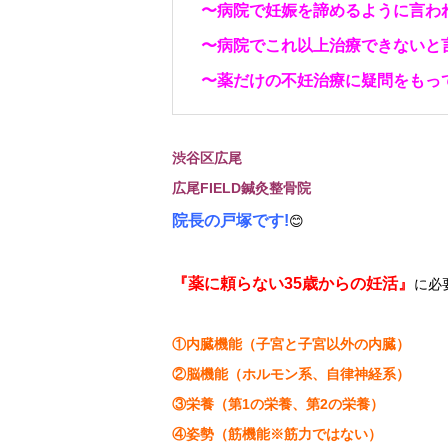
〜病院で妊娠を諦めるように言わ
〜病院でこれ以上治療できないと
〜薬だけの不妊治療に疑問をもっ
渋谷区広尾
広尾FIELD鍼灸整骨院
院長の戸塚です!
😊
『薬に頼らない35歳からの妊活』
に必
①内臓機能（子宮と子宮以外の内臓）
②脳機能（ホルモン系、自律神経系）
③栄養（第1の栄養、第2の栄養）
④姿勢（筋機能※筋力ではない）