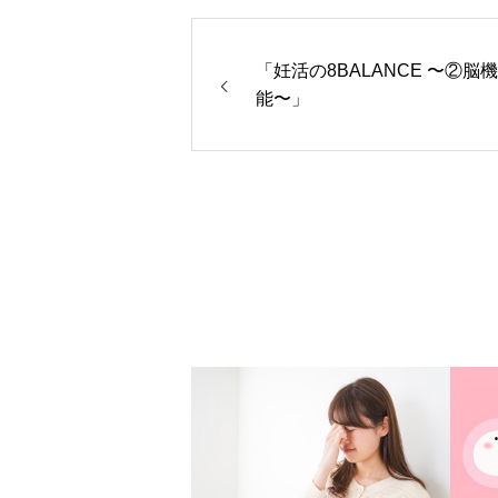
「妊活の8BALANCE 〜②脳機
能〜」