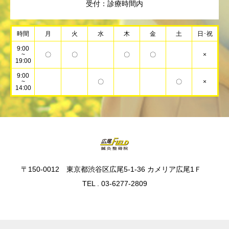
受付：診療時間内
時間
月
火
水
木
金
土
日･祝
9:00
~
〇
〇
〇
〇
×
19:00
9:00
~
〇
〇
×
14:00
〒150-0012 東京都渋谷区広尾5-1-36 カメリア広尾1Ｆ
TEL . 03-6277-2809