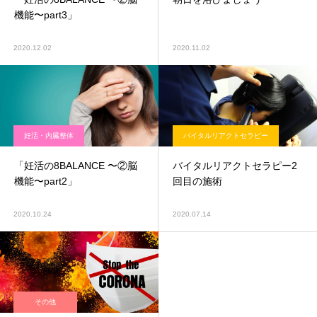
機能〜part3」
2020.12.02
2020.11.02
妊活・内臓整体
バイタルリアクトセラピー
「妊活の8BALANCE 〜②脳
バイタルリアクトセラピー2
機能〜part2」
回目の施術
2020.10.24
2020.07.14
その他