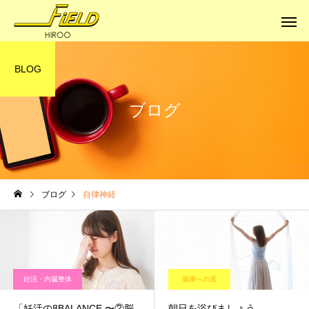
BLOG
ブログ
健康への道
健康への道
ブログ
自律神経
体はサビていく
本当の健康に
妊活・内臓整体
健康への道
「妊活の8BALANCE 〜②脳
朝日を浴びましょう