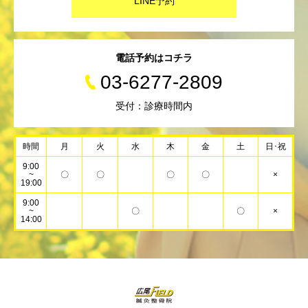
LINE予約
電話予約はコチラ
03-6277-2809
受付：診療時間内
時間
月
火
水
木
金
土
日･祝
9:00
~
〇
〇
〇
〇
×
19:00
9:00
~
〇
〇
×
14:00