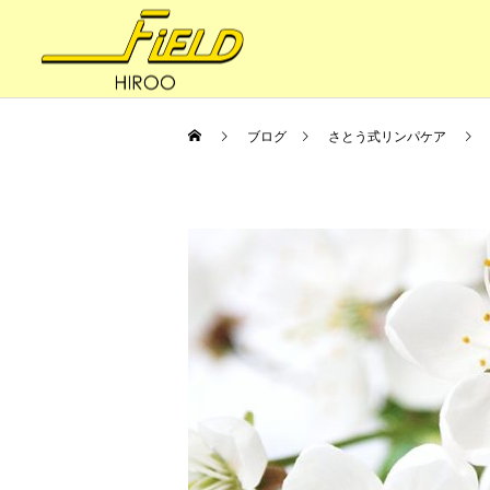
ブログ
さとう式リンパケア
妊活・内臓整体
健康への道
妊活の8BALANCE 〜ファ
体はサビていく
スティング（節制）③