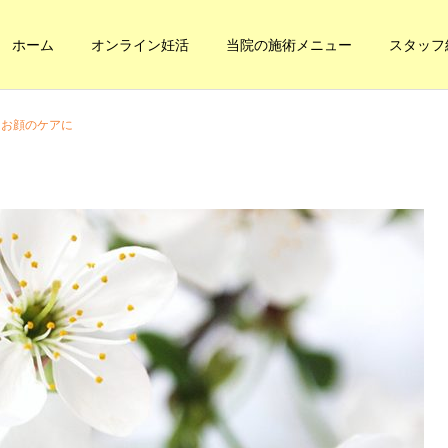
ホーム
オンライン妊活
当院の施術メニュー
スタッフ
お顔のケアに
健康への道
妊活・内臓整体
本当の健康に
内臓の休憩