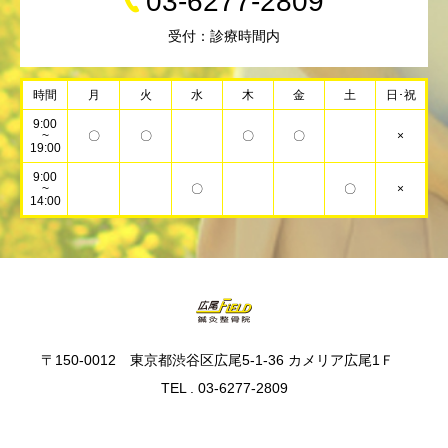
03-6277-2809
受付：診療時間内
時間
月
火
水
木
金
土
日･祝
9:00
~
〇
〇
〇
〇
×
19:00
9:00
~
〇
〇
×
14:00
〒150-0012 東京都渋谷区広尾5-1-36 カメリア広尾1Ｆ
TEL . 03-6277-2809