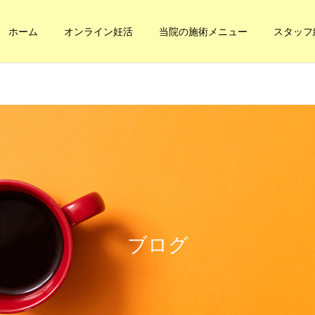
ホーム
オンライン妊活
当院の施術メニュー
スタッフ
健康への道
妊活・内臓整体
本当の健康に
内臓の休憩
ブログ