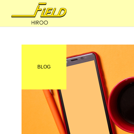
BLOG
妊活・内臓整体
健康への道
妊活の8BALANCE 〜ファ
体はサビていく
スティング（節制）③