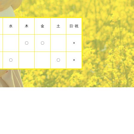
水
木
金
土
日･祝
〇
〇
×
〇
〇
×