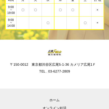
時間
月
火
水
木
金
土
日･祝
9:00
~
〇
〇
〇
〇
×
19:00
9:00
~
〇
〇
×
14:00
〒150-0012 東京都渋谷区広尾5-1-36 カメリア広尾1Ｆ
TEL . 03-6277-2809
ホーム
オンライン妊活