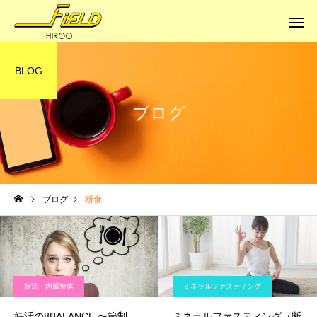
BLOG
ブログ
健康への道
健康への道
ブログ
断食
体はサビていく
本当の健康に
妊活・内臓整体
ミネラルファスティング
妊活の8BALANCE 〜節制
ミネラルファスティング（断