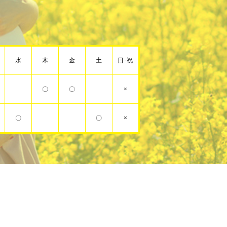
水
木
金
土
日･祝
〇
〇
×
〇
〇
×