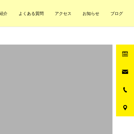
紹介
よくある質問
アクセス
お知らせ
ブログ
健康への道
健康への道
妊娠と凝り
自分の体の循環てどうな
の？簡単なチェック方法