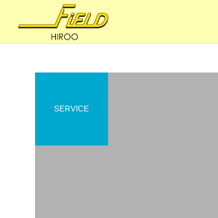
SERVICE
妊活・内臓整体
健康への道
妊活の8BALANCE 〜ファ
体はサビていく
スティング（節制）③