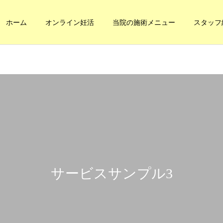
ホーム
オンライン妊活
当院の施術メニュー
スタッフ
健康への道
妊活・内臓整体
本当の健康に
内臓の休憩
サービスサンプル3