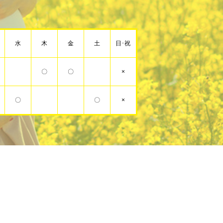
水
木
金
土
日･祝
〇
〇
×
〇
〇
×