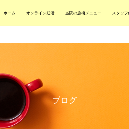
ホーム
オンライン妊活
当院の施術メニュー
スタッフ
健康への道
妊活・内臓整体
本当の健康に
内臓の休憩
ブログ