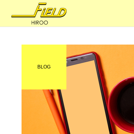
BLOG
妊活・内臓整体
健康への道
妊活の8BALANCE 〜ファ
体はサビていく
スティング（節制）③