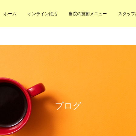
ホーム
オンライン妊活
当院の施術メニュー
スタッフ
健康への道
妊活・内臓整体
本当の健康に
内臓の休憩
ブログ