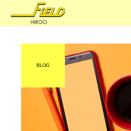
BLOG
妊活・内臓整体
健康への道
妊活の8BALANCE 〜ファ
体はサビていく
スティング（節制）③