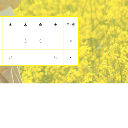
水
木
金
土
日･祝
〇
〇
×
〇
〇
×