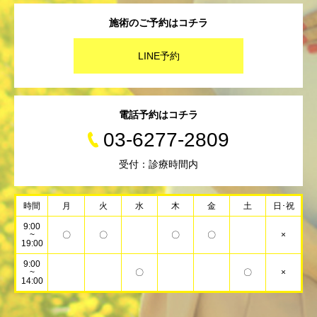
施術のご予約はコチラ
LINE予約
電話予約はコチラ
03-6277-2809
受付：診療時間内
時間
月
火
水
木
金
土
日･祝
9:00
~
〇
〇
〇
〇
×
19:00
9:00
~
〇
〇
×
14:00