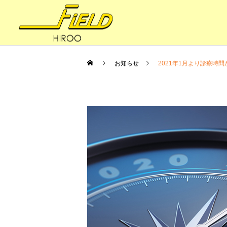
お知らせ
2021年1月より診療時
妊活・内臓整体
健康への道
妊活の8BALANCE 〜ファ
体はサビていく
スティング（節制）③