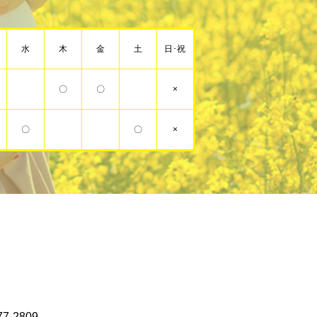
水
木
金
土
日･祝
〇
〇
×
〇
〇
×
7-2809