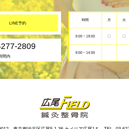
時間
月
火
LINE予約
9:00 ~ 19:00
〇
〇
6277-2809
9:00 ~ 14:00
時間内
0012 東京都渋谷区広尾5-1-36 カメリア広尾1Ｆ TEL . 03-627