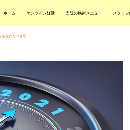
ホーム
オンライン妊活
当院の施術メニュー
スタッフ
間が変更になります
健康への道
妊活・内臓整体
本当の健康に
内臓の休憩