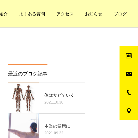
紹介
よくある質問
アクセス
お知らせ
ブログ
最近のブログ記事
健康への道
健康への道
妊娠と凝り
自分の体の循環てどうな
体はサビていく
2021.10.30
の？簡単なチェック方法
本当の健康に
2021.09.22