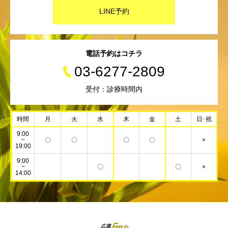
LINE予約
電話予約はコチラ
03-6277-2809
受付：診療時間内
時間
月
火
水
木
金
土
日･祝
9:00
~
〇
〇
〇
〇
×
19:00
9:00
~
〇
〇
×
14:00